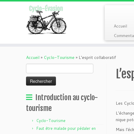
Accueil
Commentai
Passer
au
Accueil
»
Cyclo-Tourisme
»
L’esprit collaboratif
contenu
Rechercher :
L’es
Introduction au cyclo-
Les Cyclo
tourisme
L’échange
nique pot
Cyclo-Tourisme
Faut être malade pour pédaler en
Mais l’éc