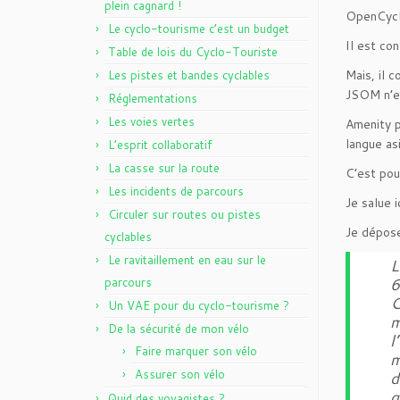
plein cagnard !
OpenCycle
Le cyclo-tourisme c’est un budget
Il est con
Table de lois du Cyclo-Touriste
Mais, il c
Les pistes et bandes cyclables
JSOM n’es
Réglementations
Les voies vertes
Amenity p
langue asi
L’esprit collaboratif
La casse sur la route
C’est pou
Les incidents de parcours
Je salue i
Circuler sur routes ou pistes
Je dépose 
cyclables
Le ravitaillement en eau sur le
L
6
parcours
C
Un VAE pour du cyclo-tourisme ?
m
De la sécurité de mon vélo
l
Faire marquer son vélo
m
Assurer son vélo
d
q
Quid des voyagistes ?