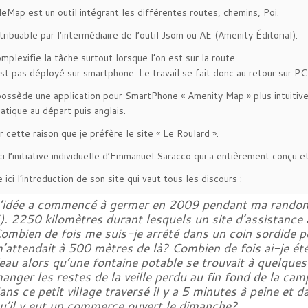
Map est un outil intégrant les différentes routes, chemins, Poi.
tribuable par l’intermédiaire de l’outil Jsom ou AE (Amenity Éditorial).
omplexifie la tâche surtout lorsque l’on est sur la route.
t pas déployé sur smartphone. Le travail se fait donc au retour sur PC
ossède une application pour SmartPhone « Amenity Map » plus intuitive 
atique au départ puis anglais.
r cette raison que je préfère le site « Le Roulard ».
ci l’initiative individuelle d’Emmanuel Saracco qui a entièrement conçu e
ici l’introduction de son site qui vaut tous les discours :
’idée a commencé à germer en 2009 pendant ma randonné
). 2250 kilomètres durant lesquels un site d’assistance 
ombien de fois me suis-je arrêté dans un coin sordide 
’attendait à 500 mètres de là? Combien de fois ai-je ét
’eau alors qu’une fontaine potable se trouvait à quelque
anger les restes de la veille perdu au fin fond de la cam
ans ce petit village traversé il y a 5 minutes à peine et 
u’il y eut un commerce ouvert le dimanche?