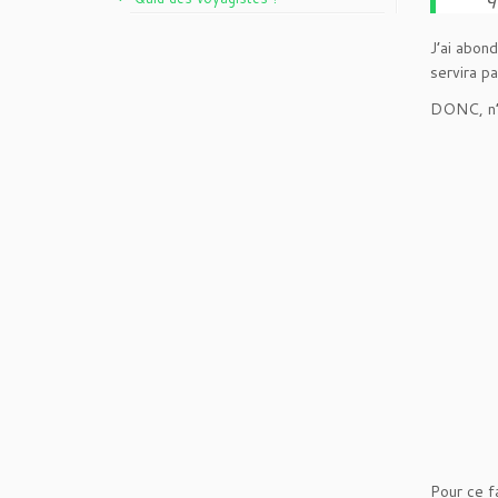
J’ai abond
servira p
DONC, n’h
Pour ce fa