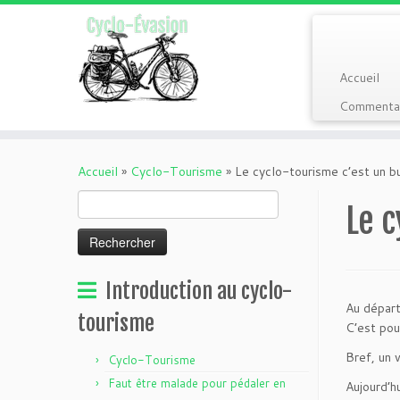
Accueil
Commentai
Passer
au
Accueil
»
Cyclo-Tourisme
»
Le cyclo-tourisme c’est un b
contenu
Rechercher :
Le c
Introduction au cyclo-
Au départ
tourisme
C’est pou
Bref, un 
Cyclo-Tourisme
Faut être malade pour pédaler en
Aujourd’h