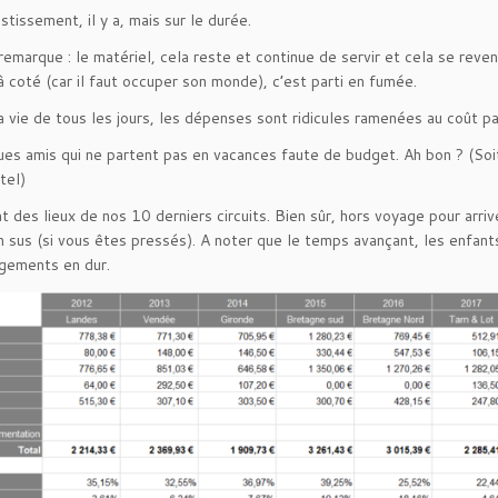
stissement, il y a, mais sur le durée.
remarque : le matériel, cela reste et continue de servir et cela se reve
 à coté (car il faut occuper son monde), c’est parti en fumée.
a vie de tous les jours, les dépenses sont ridicules ramenées au coût pa
ques amis qui ne partent pas en vacances faute de budget. Ah bon ? (Soit
tel)
tat des lieux de nos 10 derniers circuits. Bien sûr, hors voyage pour ar
 sus (si vous êtes pressés). A noter que le temps avançant, les enfants
gements en dur.