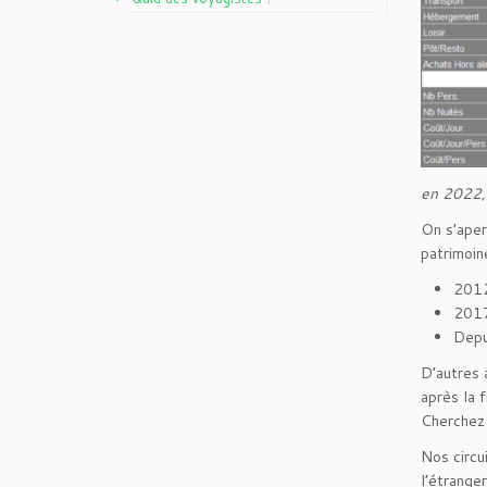
en 2022, 
On s’aper
patrimoin
2012
2017
Depu
D’autres 
après la 
Cherchez 
Nos circu
l’étrange