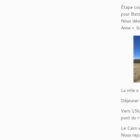
Étape cou
pour Batz
Nous déam
Anne ». S
La ville 
Déjeuner 
Vers 15h,
pont du «
Le Cairn 
Nous repa