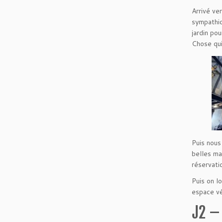
Arrivé ve
sympathiq
jardin po
Chose qui
Puis nous
belles mai
réservati
Puis on l
espace vé
J2 –