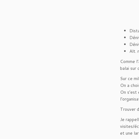
Dist
Déni
Déni
Alt.
Comme l’a
balai sur 
Sur ce mi
On a choi
On s’est 
l’organisa
Trouver d
Je rappel
visites/é
et une la