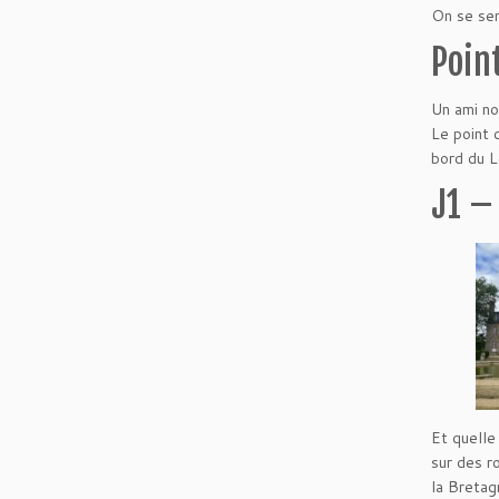
On se sen
Poin
Un ami no
Le point 
bord du L
J1 –
Et quelle
sur des r
la Bretag