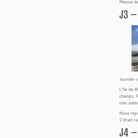
Maison de 
J3 –
Journée v
L’île de 
champs. P
très ombr
Nous repa
C’était ra
J4 –