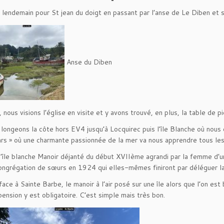
 lendemain pour St jean du doigt en passant par l’anse de Le Diben et
Anse du Diben
, nous visions l’église en visite et y avons trouvé, en plus, la table de 
 longeons la côte hors EV4 jusqu’à Locquirec puis l’île Blanche où nous 
s » où une charmante passionnée de la mer va nous apprendre tous les
l’île blanche Manoir déjanté du début XVIIème agrandi par la femme d’u
ongrégation de sœurs en 1924 qui elles-mêmes finiront par déléguer la
ace à Sainte Barbe, le manoir à l’air posé sur une île alors que l’on est
ension y est obligatoire. C’est simple mais très bon.