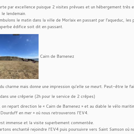
rte par excellence puisque 2 visites prévues et un hébergement très 
 le lendemain.
bulons le matin dans la ville de Morlaix en passant par l’aqueduc, les p
uperbe édifice soit dit en passant.
Cairn de Barnenez
a du charme mais donne une impression qu’elle se meurt. Peut-être le fai
dans une crêperie (2h pour le service de 2 crêpes)
 on repart direction le « Cairn de Barnenez » et au diable le vélo mariti
 Dourduff en mer » où nous retrouverons l’EV4.
est immense et la visite superbement commentée.
rtons enchanté rejoindre l’EV4 puis poursuivre vers Saint Samson où n