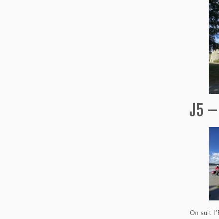
J5 –
On suit l