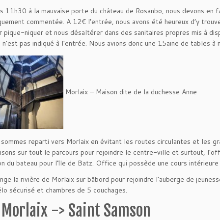
rs 11h30 à la mauvaise porte du château de Rosanbo, nous devons en fair
uement commentée. A 12€ l’entrée, nous avons été heureux d’y trouver
ur pique-niquer et nous désaltérer dans des sanitaires propres mis à disp
 n’est pas indiqué à l’entrée. Nous avions donc une 15aine de tables à n
Morlaix – Maison dite de la duchesse Anne
 sommes reparti vers Morlaix en évitant les routes circulantes et les g
sons sur tout le parcours pour rejoindre le centre-ville et surtout, l’of
on du bateau pour l’île de Batz. Office qui possède une cours intérieur
onge la rivière de Morlaix sur bâbord pour rejoindre l’auberge de jeunes
lo sécurisé et chambres de 5 couchages.
 Morlaix -> Saint Samson