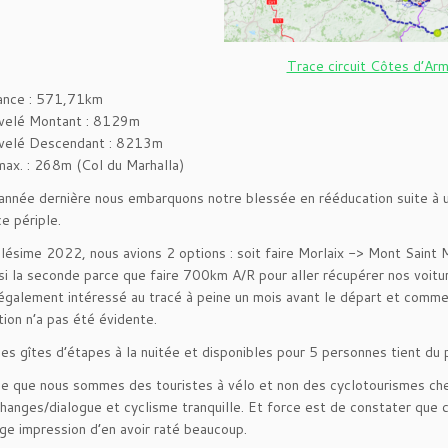
Trace circuit Côtes d’Ar
ance : 571,71km
velé Montant : 8129m
velé Descendant : 8213m
 max. : 268m (Col du Marhalla)
nnée dernière nous embarquons notre blessée en rééducation suite à une
ce périple.
llésime 2022, nous avions 2 options : soit faire Morlaix -> Mont Saint M
si la seconde parce que faire 700km A/R pour aller récupérer nos voiture
également intéressé au tracé à peine un mois avant le départ et comme
tion n’a pas été évidente.
es gîtes d’étapes à la nuitée et disponibles pour 5 personnes tient du
le que nous sommes des touristes à vélo et non des cyclotourismes chev
changes/dialogue et cyclisme tranquille. Et force est de constater que c
rge impression d’en avoir raté beaucoup.