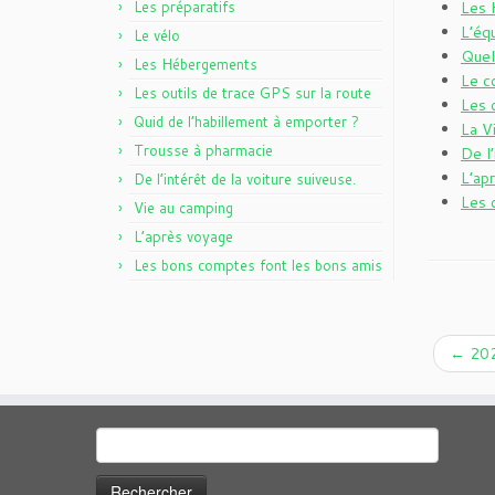
Les préparatifs
Les 
L’éq
Le vélo
Quel
Les Hébergements
Le c
Les outils de trace GPS sur la route
Les 
Quid de l’habillement à emporter ?
La V
Trousse à pharmacie
De l’
L’ap
De l’intérêt de la voiture suiveuse.
Les 
Vie au camping
L’après voyage
Les bons comptes font les bons amis
←
202
Rechercher :