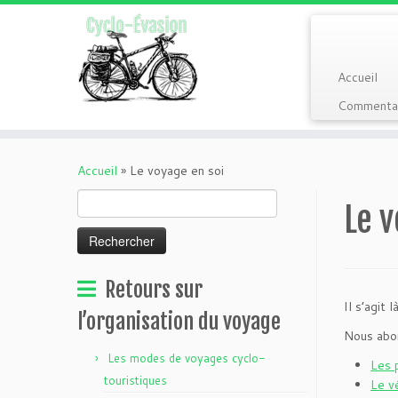
Accueil
Commentai
Passer
au
Accueil
»
Le voyage en soi
contenu
Rechercher :
Le v
Retours sur
Il s’agit 
l’organisation du voyage
Nous abor
Les modes de voyages cyclo-
Les 
touristiques
Le v