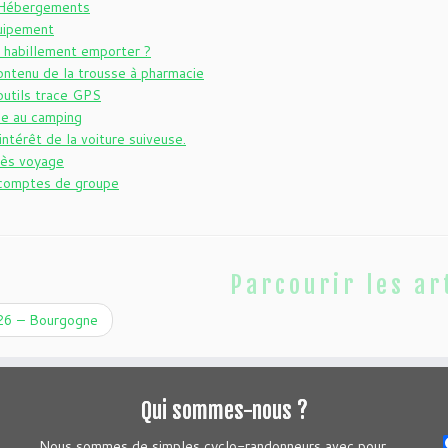
Hébergements
uipement
 habillement emporter ?
ontenu de la trousse à pharmacie
outils trace GPS
ie au camping
intérêt de la voiture suiveuse.
rès voyage
comptes de groupe
Parcourir les ar
6 – Bourgogne
Qui sommes-nous ?
Nous sommes de simples cyclo-randonneurs avec pour