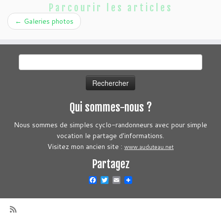
Parcourir les articles
←
Galeries photos
Rechercher :
Qui sommes-nous ?
Nous sommes de simples cyclo-randonneurs avec pour simple
vocation le partage d'informations.
Visitez mon ancien site :
www.auduteau.net
Partagez
Facebook
Twitter
Email