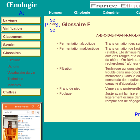
Œnologie
Humour
Œnologie
Calendrier
Cy
La vigne
Glossaire F
Vinification
A
-
B
-
C
-
D
-
E
-
F
-
G
-
H
-
I
-
J
-
K
-
L
-
Classement
- Fermentation alcoolique
Transformation des sucr
Savoirs
- Fermentation malolactique
Transformation de l'aci
(stable). Elle diminue l'
Glossaires
aux vins rouges et à ce
de chène. On l'évitera
Citations
recherchent fraîcheur 
Dictons
- Filtration
Technique qui consiste à
trouble dans une couche
Vocabulaire du vin
membrane).Dans le cas d
Technique
constituée de coquilles
capacité d'absorbsion.
Maladies
- Franc de pied
Vigne sans porte-greff
Chiffres
- Foulage
Juste avant la mise en 
légèrement ecrasé dans 
rompue afin de dégager