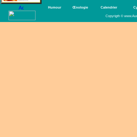
Humour
Œnologie
Calendrier
Cy
Copyrigth © www.Aud