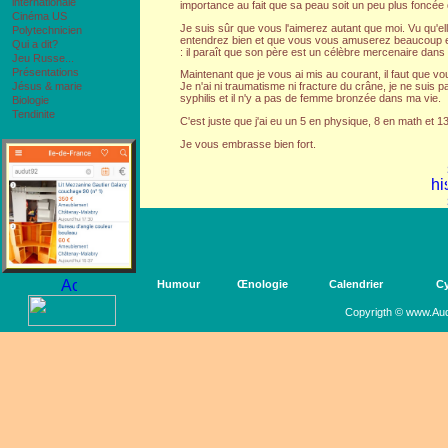
internationale
importance au fait que sa peau soit un peu plus foncée 
Cinéma US
Je suis sûr que vous l'aimerez autant que moi. Vu qu'el
Polytechnicien
entendrez bien et que vous vous amuserez beaucoup e
Qui a dit?
: il paraît que son père est un célèbre mercenaire dans le
Jeu Russe...
Présentations
Maintenant que je vous ai mis au courant, il faut que vo
Jésus & marie
Je n'ai ni traumatisme ni fracture du crâne, je ne suis pas 
syphilis et il n'y a pas de femme bronzée dans ma vie.
Biologie
Tendinite
C'est juste que j'ai eu un 5 en physique, 8 en math et 13 
Je vous embrasse bien fort.
Humour
Œnologie
Calendrier
Cy
Copyrigth © www.Aud