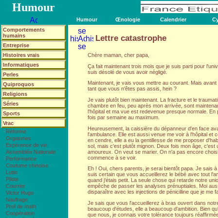
Humour
Humour
Œnologie
Calendrier
Cy
Comportements
humains
Lettre catastrophe
Entreprise
Histoires vrais
Chère maman, cher papa,
Informatiques
Ça fait maintenant trois mois que je suis parti pour l'uni
suis désolé de vous avoir négligé.
Perles
Maintenant, je vais vous mettre au courant. Mais avant 
Quiproquos
tant que vous n'êtes pas assis, hein ?
Religions
Je vais plutôt bien maintenant. La fracture et le trauma
Séries
chambre en feu, peu après mon arrivée, sont maintena
l'hôpital et ma vue est redevenue presque normale. En 
Sports
fois par semaine au maximum.
Vrac
Heureusement, la caissière du dépanneur d'en face avait
Réforme
l'ambulance. Elle est aussi venue me voir à l'hôpital et
Orgasmes
en cendre, elle a eu la gentillesse de me proposer d'hab
Espérence de vie
sol, mais c'est plutôt mignon. Deux fois mon âge, c'e
amoureux. On veut se marier. On n'a pas encore choisi
Assemblée Nationale
commence à se voir.
Performance
Coutume chinoise
Eh ! Oui, chers parents, je serai bientôt papa. Je sais 
Lutte
suis certain que vous accueillerez le bébé avec tout l
Pilote
quand j'étais petit. La seule chose qui retarde notre unio
Courrier
empêche de passer les analyses prénuptiales. Moi aussi,
disparaître avec les injections de pénicilline que je me f
Victor Hugo
Naufrage
Je sais que vous l'accueillerez à bras ouvert dans notre f
Prof de math
beaucoup d'études, elle a beaucoup d'ambition. Bien qu'
Coopération
que nous, je connais votre tolérance toujours réaffirmé